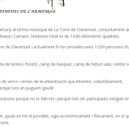
pertany al terme municipal de La Torre de Claramunt, conjuntament 
 Baixa i Camaró, l’extensió total es de 14,80 kilòmetres quadrats.
Torre de Claramunt i actualment hi ha censades unes 1.250 persones d’
ista de tennis i frontó, camp de basquet, camp de futbol sala, centre s
de veïns i veïnes de la urbanització que intenten, voluntàriament,
perquè tots en puguem gaudir.
acions perquè no hi falti res i perquè tots els participants estiguin e
t, ajuda en tot el possible, sigui econòmicament i físicament, en el q
cions.