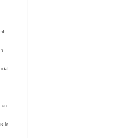
amb
un
ocial
n un
ue la