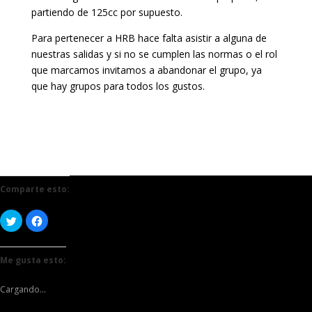
partiendo de 125cc por supuesto.
Para pertenecer a HRB hace falta asistir a alguna de
nuestras salidas y si no se cumplen las normas o el rol
que marcamos invitamos a abandonar el grupo, ya
que hay grupos para todos los gustos.
Comparte esto:
Haz
Haz
clic
clic
para
para
compartir
compartir
en
en
Me gusta esto:
Twitter
Facebook
(Se
(Se
abre
abre
en
en
Cargando...
una
una
ventana
ventana
nueva)
nueva)