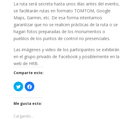
La ruta será secreta hasta unos días antes del evento,
se facilitarán rutas en formato TOMTOM, Google
Maps, Garmin, etc. De esa forma intentamos
garantizar que no se realicen prácticas de la ruta o se
hagan fotos preparadas de los monumentos o
pueblos de los puntos de control no presenciales.
Las imágenes y video de los participantes se exhibirán
en el grupo privado de Facebook y posiblemente en la
web de HRB.
Comparte esto:
H
H
a
a
z
z
c
c
l
l
Me gusta esto:
i
i
c
c
p
p
a
a
Cargando...
r
r
a
a
c
c
o
o
m
m